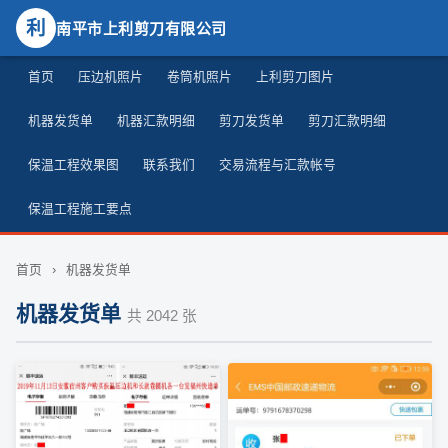
利
南平市上利剪刀有限公司
首页
压边机照片
卷筒机照片
上利剪刀图片
机器发货单
机器汇款明细
剪刀发货单
剪刀汇款明细
保温工程效果图
联系我们
交易流程与汇款帐号
保温工程施工要点
首页
›
机器发货单
机器发货单
共 2042 张