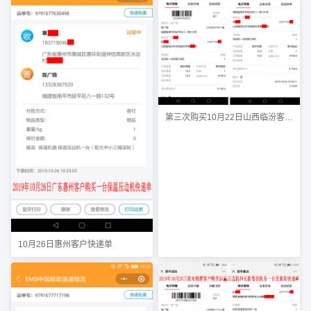
第三次购买10月22日山西临汾客户快递单
10月26日惠州客户快递单