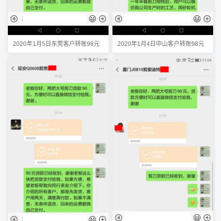
2020年1月5日东莞客户转账98元
2020年1月4日中山客户转账98元