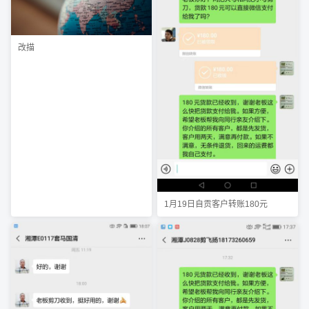
改描
1月19日自贡客户转账180元